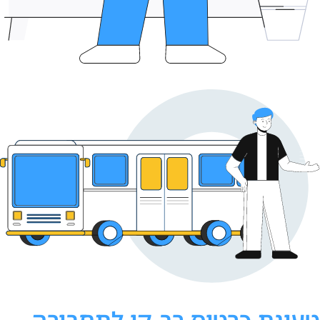
טעינת כרטיס רב-קו לתחבורה